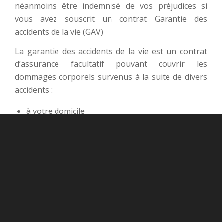
néanmoins être indemnisé de vos préjudices si
vous avez souscrit un contrat Garantie des
accidents de la vie (GAV)
La garantie des accidents de la vie est un contrat
d’assurance facultatif pouvant couvrir les
dommages corporels survenus à la suite de divers
accidents :
à votre domicile
à l’extérieur : dans la rue, dans un magasin
lors d’une activité sportive ou de loisir : accident
de ski, accident de chasse,
à la suite d’un accident médical, erreur médicale,
aléa thérapeutique,
Les accidents de la route sont très souvent exclus
de cette garantie.